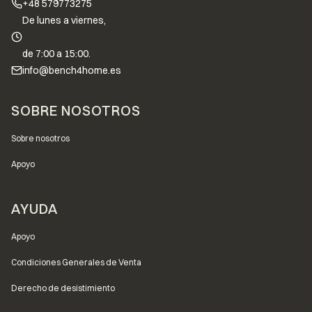
+48 579773275
De lunes a viernes,
de 7:00 a 15:00.
info@bench4home.es
Menú de pie de página
SOBRE NOSOTROS
Sobre nosotros
Apoyo
AYUDA
Apoyo
Condiciones Generales de Venta
Derecho de desistimiento