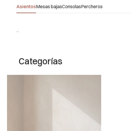
Asientos
Mesas bajas
Consolas
Percheros
...
Categorías