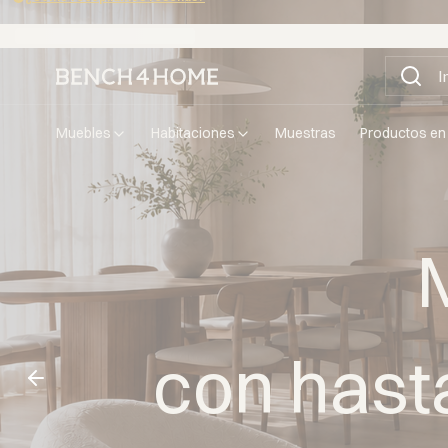
Compra ahora y paga en 30 días con Klarna
muebles
habitaciones
muestras
productos en
con hast