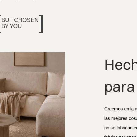
[
]
BUT CHOSEN
BY YOU
Hech
para 
Creemos en la ar
las mejores cos
no se fabrican e