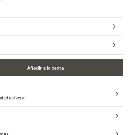
diferir en precio
Añadir a la cesta
ated delivery:
ones