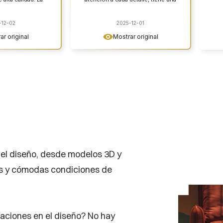
a trabajar en la
costura muy cuidadosa. Estoy muy
trega y el precio
satisfecho y lo recomiendo con la
ucto. Vivo
conciencia tranquila.
-12-02
2025-12-01
e en Canadá, así
ar original
Mostrar original
mo funciona en
reo que deberías
trega y bajar el
trellas porque el
ente lo merece.
 el diseño, desde modelos 3D y
es y cómodas condiciones de
caciones en el diseño? No hay