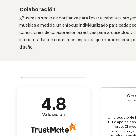
Colaboración
¿Busca un socio de confianza para llevar a cabo sus proy
muebles a medida, un enfoque individualizado para cada ped
condiciones de colaboración atractivas para arquitectos y 
interiores. Juntos crearemos espacios que sorprenderán por
diseño.
Grz
4.8
verifi
Valoración
Un producto de la
El tiempo de es
largo. El pre
exorbitante, a
producto es de 