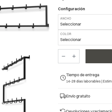
Configuración
ANCHO
Seleccionar
COLOR
Seleccionar
Las variantes individuales pueden 
*
ANCHO
Seleccionar
Tiempo de entrega
*
COLOR
14-28 días laborables |
Estim
Seleccionar
Envío gratuito
Devoluciones y reclamaci