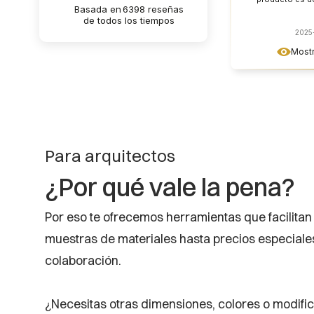
Basada en
6398
reseñas
empresa deberí
de todos los tiempos
velocidad de en
del prod
2025
permanentement
Mostr
que no sé có
Europa, pero c
acelerar la en
precio. Cinco es
producto realm
Para arquitectos
¿Por qué vale la pena?
Por eso te ofrecemos herramientas que facilitan
muestras de materiales hasta precios especial
colaboración.
¿Necesitas otras dimensiones, colores o modifi