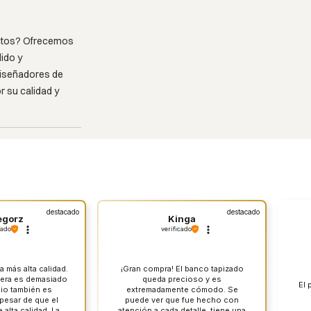
ectos? Ofrecemos
ido y
diseñadores de
 su calidad y
destacado
destacado
egorz
Kinga
cado
verificado
 más alta calidad.
¡Gran compra! El banco tapizado
pera es demasiado
queda precioso y es
El 
cio también es
extremadamente cómodo. Se
 pesar de que el
puede ver que fue hecho con
alta calidad. La
atención a cada detalle, tiene una