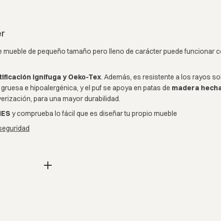
er
ste mueble de pequeño tamaño pero lleno de carácter puede funcionar c
tificación ignífuga y Oeko-Tex
. Además, es resistente a los rayos s
gruesa e hipoalergénica, y el puf se apoya en patas de
madera hechas
erización, para una mayor durabilidad.
NES
y comprueba lo fácil que es diseñar tu propio mueble
seguridad