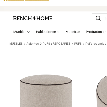
Compra ahora y paga en 30 días con Klarna
muebles
habitaciones
muestras
productos en
MUEBLES
Asientos
PUFS Y REPOSAPIÉS
PUFS
Puffs redondos