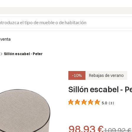
 venta
Sillón escabel - Peter
-10%
Rebajas de verano
Sillón escabel - P
5.0
(
3
)
98,93 €
109,92 €