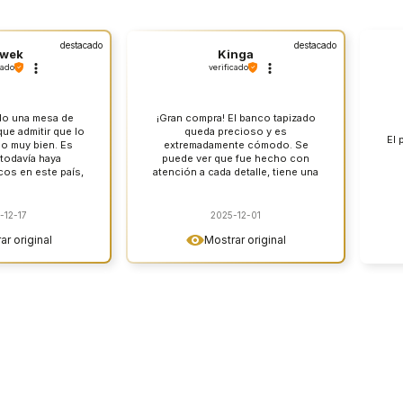
destacado
destacado
awek
Kinga
cado
verificado
do una mesa de
¡Gran compra! El banco tapizado
ue admitir que lo
queda precioso y es
El 
o muy bien. Es
extremadamente cómodo. Se
todavía haya
puede ver que fue hecho con
os en este país,
atención a cada detalle, tiene una
nte son difíciles
costura muy cuidadosa. Estoy muy
ontrar.
satisfecho y lo recomiendo con la
conciencia tranquila.
-12-17
2025-12-01
ar original
Mostrar original