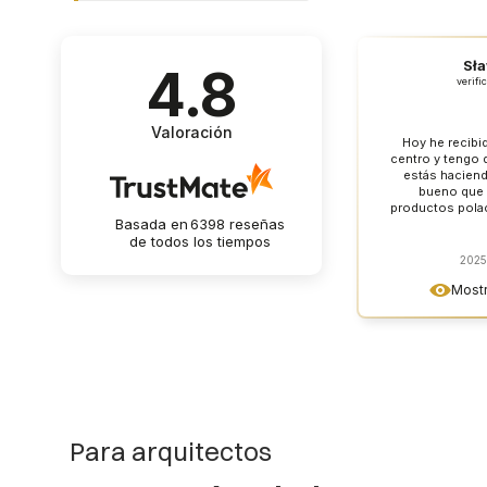
Sł
4.8
verifi
Valoración
Hoy he recibi
centro y tengo q
estás haciend
bueno que 
productos polac
Basada en
6398
reseñas
que lamentableme
de todos los tiempos
de enc
2025
Mostr
Para arquitectos