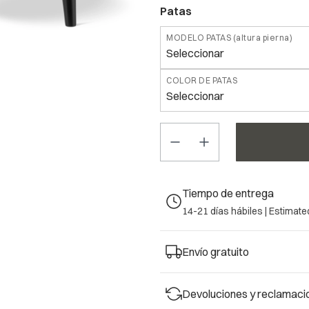
Patas
MODELO PATAS (altura pierna)
Seleccionar
COLOR DE PATAS
Seleccionar
Las variantes individuales pueden 
*
DIÁMETRO DEL ASIENTO
Seleccionar
Tiempo de entrega
*
ALTURA DEL ASIENTO
14-21 días hábiles |
Estimated
Seleccionar
Envío gratuito
*
TEJIDO
Seleccionar
Devoluciones y reclamaci