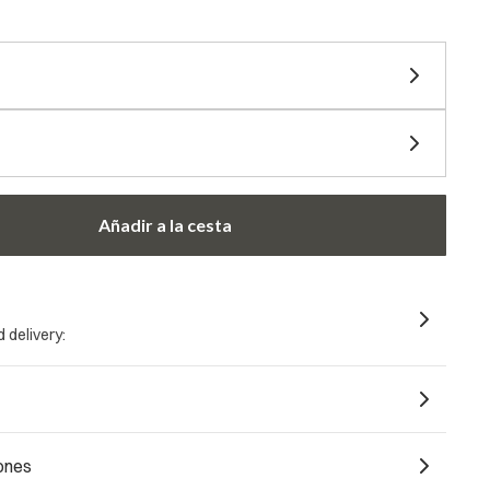
diferir en precio
Añadir a la cesta
 delivery:
ones