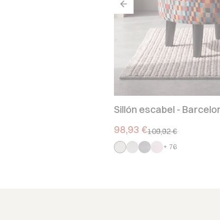
Sillón escabel - Barcelo
Precio promocional.
98,93 €
109,92 €
+ 76