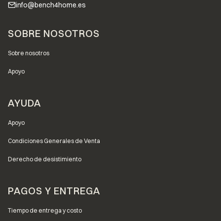
info@bench4home.es
Menú de pie de página
SOBRE NOSOTROS
Sobre nosotros
Apoyo
AYUDA
Apoyo
Condiciones Generales de Venta
Derecho de desistimiento
PAGOS Y ENTREGA
Tiempo de entrega y costo