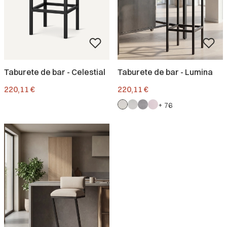
Taburete de bar - Celestial
Taburete de bar - Lumina
Precio
Precio
220,11 €
220,11 €
+ 76