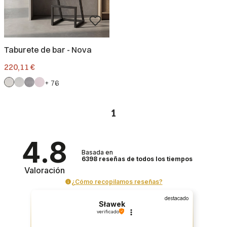
Taburete de bar - Nova
Precio
220,11 €
+ 76
1
4.8
Basada en
6398
reseñas
de todos los tiempos
Valoración
¿Cómo recopilamos reseñas?
destacado
Sławek
verificado