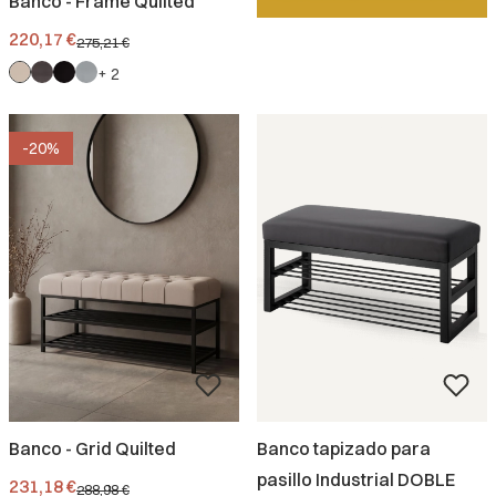
Banco - Frame Quilted
Precio promocional.
220,17 €
275,21 €
+ 2
-20%
Banco - Grid Quilted
Banco tapizado para
pasillo Industrial DOBLE
Precio promocional.
231,18 €
288,98 €