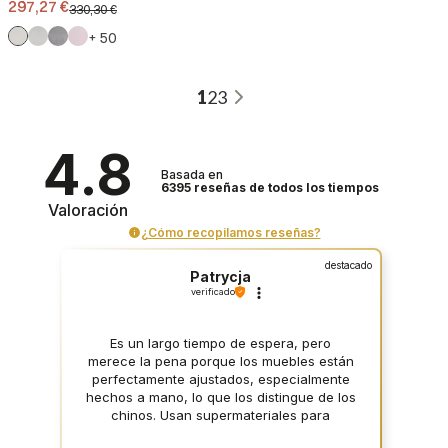
Precio promocional.
297,27 €
330,30 €
+ 50
1
2
3
4.8
Basada en
6395
reseñas
de todos los tiempos
Valoración
¿Cómo recopilamos reseñas?
destacado
Patrycja
verificado
Es un largo tiempo de espera, pero
merece la pena porque los muebles están
perfectamente ajustados, especialmente
hechos a mano, lo que los distingue de los
chinos. Usan supermateriales para
fabricarlos. Calidad brillante ;)