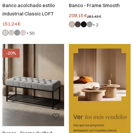
Banco acolchado estilo
Banco - Frame Smooth
industrial Classic LOFT
Precio promocional.
209,15 €
261,43 €
Precio
151,24 €
+ 2
+ 50
-20%