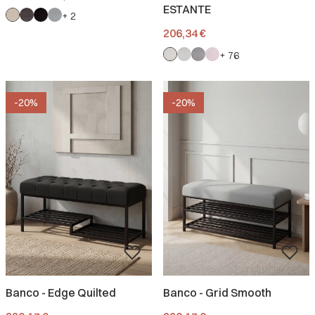
ESTANTE
+ 2
Precio
206,34 €
+ 76
-20%
-20%
Banco - Edge Quilted
Banco - Grid Smooth
Precio promocional.
Precio promocional.