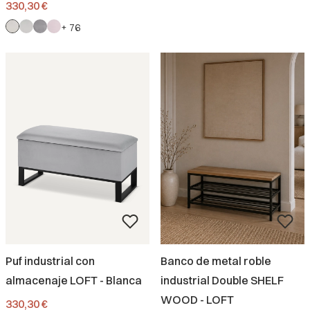
Precio
330,30 €
+ 76
Puf industrial con
Banco de metal roble
almacenaje LOFT - Blanca
industrial Double SHELF
WOOD - LOFT
Precio
330,30 €