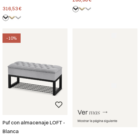
Precio
316,53 €
-10%
Puf con almacenaje LOFT -
Blanca