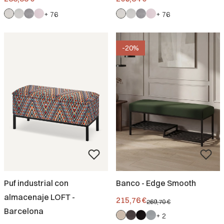
+ 76
+ 76
-20%
Puf industrial con
Banco - Edge Smooth
almacenaje LOFT -
Precio promocional.
215,76 €
269,70 €
Barcelona
+ 2