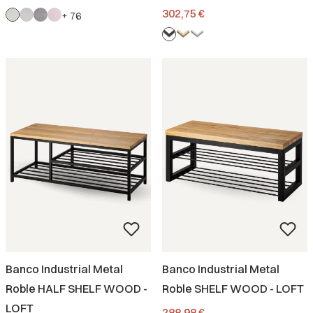
Precio
302,75 €
+ 76
Banco Industrial Metal
Banco Industrial Metal
Roble HALF SHELF WOOD -
Roble SHELF WOOD - LOFT
LOFT
Precio
288,98 €