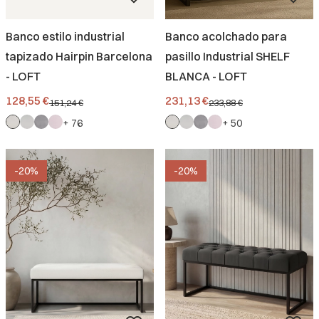
Banco estilo industrial
Banco acolchado para
tapizado Hairpin Barcelona
pasillo Industrial SHELF
- LOFT
BLANCA - LOFT
Precio promocional.
Precio promocional.
128,55 €
231,13 €
151,24 €
233,88 €
+ 76
+ 50
-20%
-20%