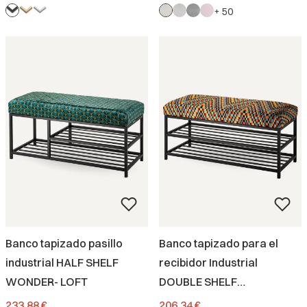
+ 50
Banco tapizado pasillo
Banco tapizado para el
industrial HALF SHELF
recibidor Industrial
WONDER- LOFT
DOUBLE SHELF
BARCELONA
Precio
Precio
233,88 €
206,34 €