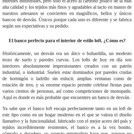
muebles industriales, pero sólo el acero al carbono polaco de la m
á
s
alta calidad y los tejidos m
á
s finos y agradables al tacto en manos de
nuestros artesanos se convierten en magn
í
ficos, bellos y
ú
nicos
bancos de desv
án. Ú
nicos porque cada uno es diferente y se fabrica
seg
ú
n sus expectativas y su pedido.
E
l banco perfecto para el interior de estilo
loft.
¿
C
ómo es?
Hist
óricamente, un desv
á
n era un
á
tico o buhardilla, un modesto
trozo de suelo y paredes curvas. Los lofts de hoy en d
í
a son
interiores absolutamente impresionantes creados con un patró
n
industrial, o industrial. Suelen estar dominados por paredes crudas
de hormig
ón o ladrillo sin enlucir, amplias ventanas como de
estación de tren, y su enorme espacio permite celebrar fiestas para
varios cientos de personas, as
í
como competiciones de monopat
í
n.
Aqu
í
es donde es m
á
s probable que encuentres un banco de desv
án.
Ya sabe que el banco loft encaja perfectamente tanto en un loft de
este tipo como en un hogar moderno en el que se valora el diseño
llamativo y la funcionalidad. fabricado con el mejor acero del pa
í
s y
tejidos incre
í
blemente resistentes, el banco es a la vez bonito,
cómodo y duradero. su aspecto minimalista hace que, aunque no