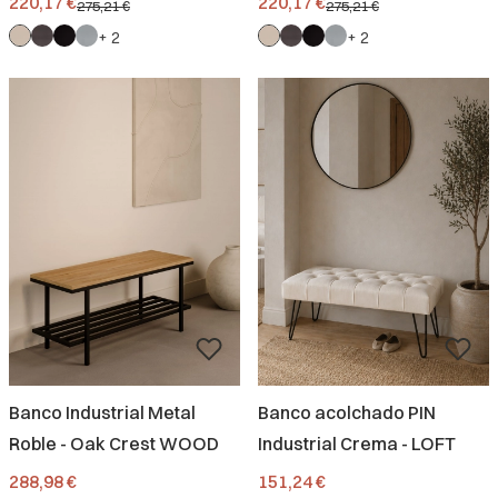
220,17 €
220,17 €
275,21 €
275,21 €
+ 2
+ 2
Banco Industrial Metal
Banco acolchado PIN
Roble - Oak Crest WOOD
Industrial Crema - LOFT
Precio
Precio
288,98 €
151,24 €